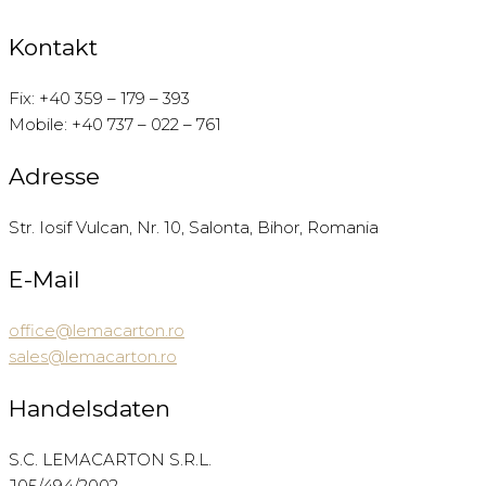
Kontakt
Fix: +40 359 – 179 – 393
Mobile: +40 737 – 022 – 761
Adresse
Str. Iosif Vulcan, Nr. 10, Salonta, Bihor, Romania
E-Mail
office@lemacarton.ro
sales@lemacarton.ro
Handelsdaten
S.C. LEMACARTON S.R.L.
J05/494/2002