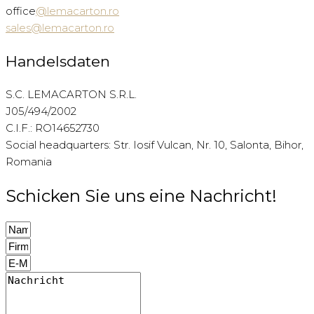
office
@lemacarton.ro
sales@lemacarton.ro
Handelsdaten
S.C. LEMACARTON S.R.L.
J05/494/2002
C.I.F.: RO14652730
Social headquarters: Str. Iosif Vulcan, Nr. 10, Salonta, Bihor,
Romania
Schicken Sie uns eine Nachricht!